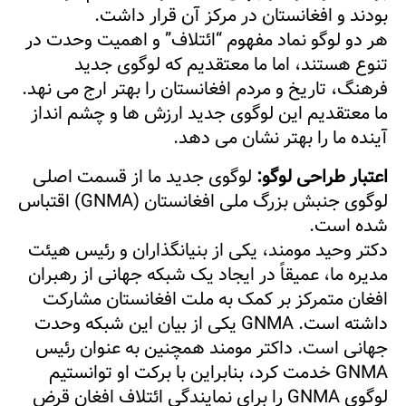
بودند و افغانستان در مرکز آن قرار داشت.
هر دو لوگو نماد مفهوم “ائتلاف” و اهمیت وحدت در
تنوع هستند، اما ما معتقدیم که لوگوی جدید
فرهنگ، تاریخ و مردم افغانستان را بهتر ارج می نهد.
ما معتقدیم این لوگوی جدید ارزش ها و چشم انداز
آینده ما را بهتر نشان می دهد.
اعتبار طراحی لوگو:
لوگوی جدید ما از قسمت اصلی
لوگوی جنبش بزرگ ملی افغانستان (GNMA) اقتباس
شده است.
دکتر وحید مومند، یکی از بنیانگذاران و رئیس هیئت
مدیره ما، عمیقاً در ایجاد یک شبکه جهانی از رهبران
افغان متمرکز بر کمک به ملت افغانستان مشارکت
داشته است. GNMA یکی از بیان این شبکه وحدت
جهانی است. داکتر مومند همچنین به عنوان رئیس
GNMA خدمت کرد، بنابراین با برکت او توانستیم
لوگوی GNMA را برای نمایندگی ائتلاف افغان قرض