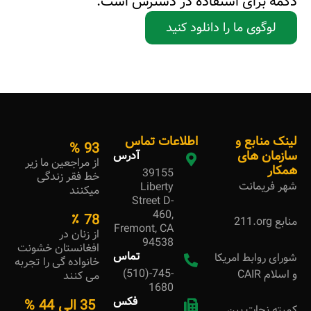
دکمه برای استفاده در دسترس است:
لوگوی ما را دانلود کنید
لینک منابع و
اطلاعات تماس
%
95
سازمان های
آدرس
از مراجعین ما زیر
همکار
39155
خط فقر زندگی
شهر فریمانت
Liberty
میکنند
Street D-
460,
٪
80
منابع
211.org
Fremont, CA
از زنان در
94538
افغانستان خشونت
تماس
شورای روابط امریکا
خانواده گی را تجربه
(510)-745-
و اسلام CAIR
می کنند
1680
فکس
35 الی
45
%
کمیته نجات بین