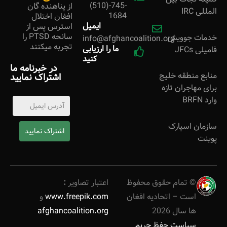
(510)-745-
از پناهنده گان
المللی IRC
1684
افغان اختلال
ایمیل
استرس پس از
سانحه PTSD را
خدمات جوویش
info@afghancoalition.org
تجربه میکنند
ما را ارزیابی
فامیلی JFCs
کنید
در خبرنامه ما
منابع منطقه خلیج
اشتراک نمایید
برای مهاجران تازه
وارد BRFN
سازمان اسپارک
اشتراک نمایید
پوینت
©
تمام حقوق محفوظ
اعتبار تصاویر
:
است – اتحادیه افغان
www.freepik.com
و
ها سال
2026
afghancoalition.org
سیاست حفظ حریم