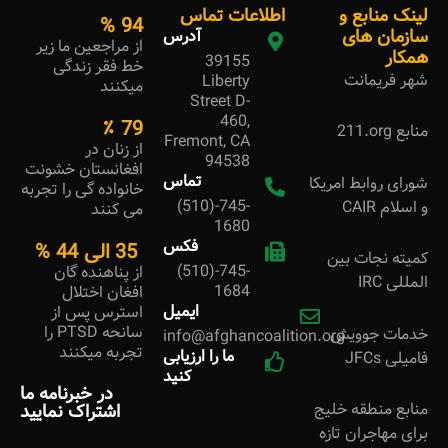
لینک منابع و
اطلاعات تماس
%
95
سازمان های
آدرس
از مراجعین ما زیر
همکار
39155
خط فقر زندگی
شهر فریمانت
Liberty
میکنند
Street D-
460,
٪
80
منابع
211.org
Fremont, CA
از زنان در
94538
افغانستان خشونت
تماس
شورای روابط امریکا
خانواده گی را تجربه
(510)-745-
و اسلام CAIR
می کنند
1680
فکس
35 الی
45
%
کمیته نجات بین
(510)-745-
از پناهنده گان
المللی IRC
1684
افغان اختلال
ایمیل
استرس پس از
سانحه PTSD را
خدمات جوویش
info@afghancoalition.org
تجربه میکنند
ما را ارزیابی
فامیلی JFCs
کنید
در خبرنامه ما
منابع منطقه خلیج
اشتراک نمایید
برای مهاجران تازه