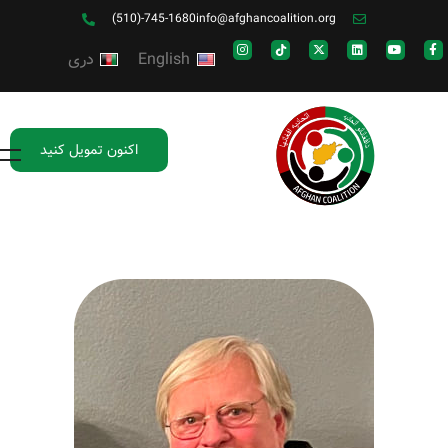
(510)-745-1680
info@afghancoalition.org
English
دری
اکنون تمویل کنید