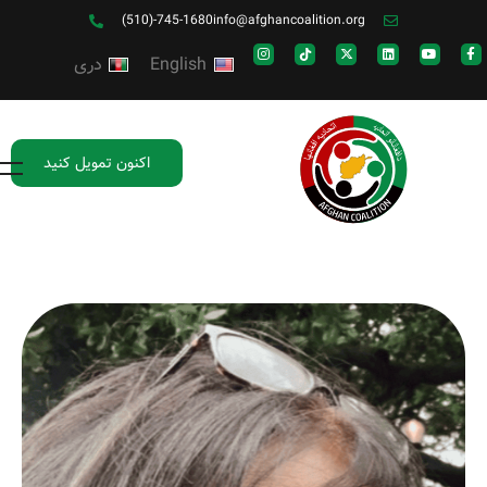
(510)-745-1680
info@afghancoalition.org
English
دری
اکنون تمویل کنید