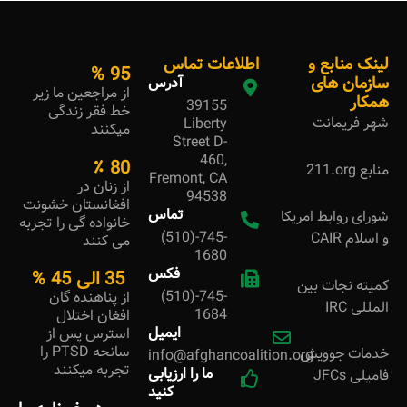
لینک منابع و
اطلاعات تماس
%
95
سازمان های
آدرس
از مراجعین ما زیر
همکار
39155
خط فقر زندگی
شهر فریمانت
Liberty
میکنند
Street D-
460,
٪
80
منابع
211.org
Fremont, CA
از زنان در
94538
افغانستان خشونت
تماس
شورای روابط امریکا
خانواده گی را تجربه
(510)-745-
و اسلام CAIR
می کنند
1680
فکس
35 الی
45
%
کمیته نجات بین
(510)-745-
از پناهنده گان
المللی IRC
1684
افغان اختلال
ایمیل
استرس پس از
سانحه PTSD را
خدمات جوویش
info@afghancoalition.org
تجربه میکنند
ما را ارزیابی
فامیلی JFCs
کنید