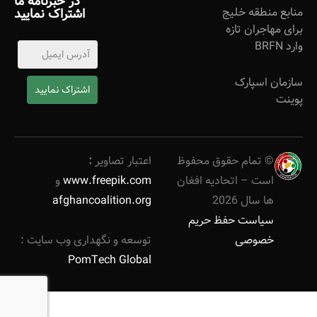
در خبرنامه ما
منابع منطقه خلیج
اشتراک نمایید
برای مهاجران تازه
وارد BRFN
سازمان اسپارک
اشتراک نمایید
پوینت
©
تمام حقوق محفوظ
اعتبار تصاویر
:
است – اتحادیه افغان
www.freepik.com
و
ها سال
2026
afghancoalition.org
سیاست حفظ حریم
خصوصی
توسعه و نگهداری وب سایت :
PomTech Global